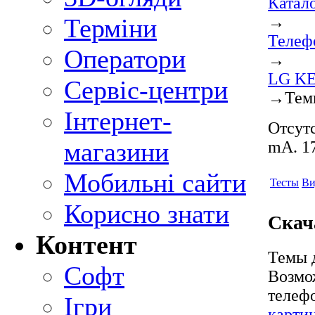
Катал
→
Терміни
Телеф
Оператори
→
LG KE
Сервіс-центри
→
Тем
Інтернет-
Отсутс
магазини
mA. 17
Мобильні сайти
Тесты
Ви
Корисно знати
Скач
Контент
Темы д
Софт
Возмо
телеф
Ігри
карти