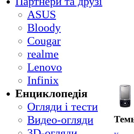
Партнери та друзі
ASUS
Bloody
Cougar
realme
Lenovo
Infinix
Енциклопедія
Огляди і тести
Видео-огляди
Тем
3D-огляди