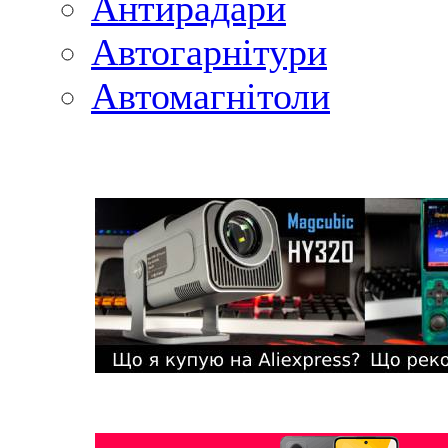
Антирадари
Автогарнітури
Автомагнітоли