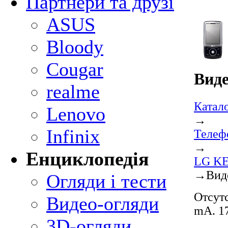
Партнери та друзі
ASUS
Bloody
Cougar
Вид
realme
Катал
Lenovo
→
Infinix
Телеф
→
Енциклопедія
LG KE
→
Вид
Огляди і тести
Отсутс
Видео-огляди
mA. 17
3D-огляди