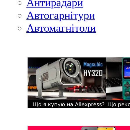
Антирадари
Автогарнітури
Автомагнітоли